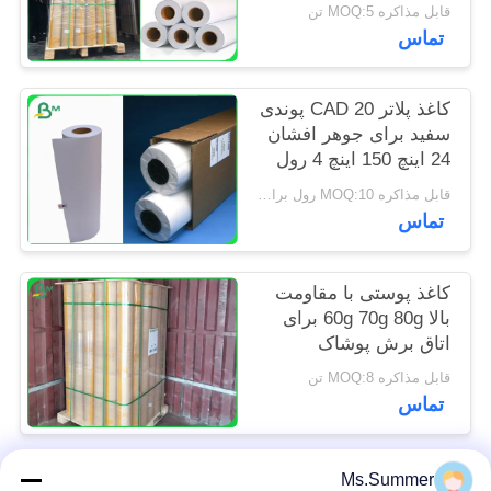
پایان
قابل مذاکره MOQ:5 تن
PRIVACY
تماس
POLICY
کاغذ پلاتر CAD 20 پوندی
سفید برای جوهر افشان
24 اینچ 150 اینچ 4 رول
در هر کارتن
قابل مذاکره MOQ:10 رول برای اندازه معمولی
تماس
کاغذ پوستی با مقاومت
بالا 60g 70g 80g برای
اتاق برش پوشاک
قابل مذاکره MOQ:8 تن
تماس
Ms.Summer