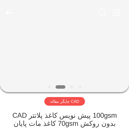
2026
GUANGZHOU
BMPAPER
CO.,
LTD..
All
Rights
Reserved.
خانه
محصولات
درباره
ما
تور
CAD چاپگر مقاله
کارخانه
100gsm پیش نویس کاغذ پلاتتر CAD
کنترل
بدون روکش 70gsm کاغذ مات پایان