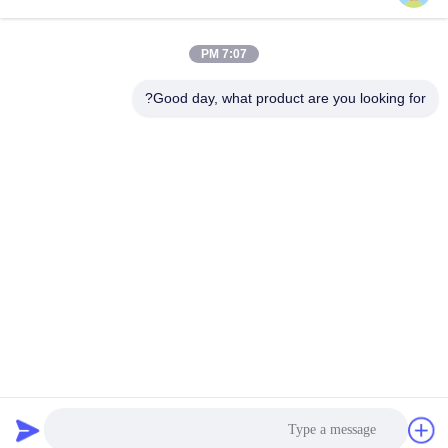
دسته بندی های محبوب
همه
7:07 PM
رول کاغذ قهوه ای
رول سفید کرافت کاغذ
کرافت
Good day, what product are you looking for?
کرافت لیندر هیئت
مقاله پوشش داده شده
مدیره
PE
کاغذ چاپ افست
کاغذ هنر براق
کاغذ بدون پوشش
تخته کاغذ SBS
چوبی
اشتراک