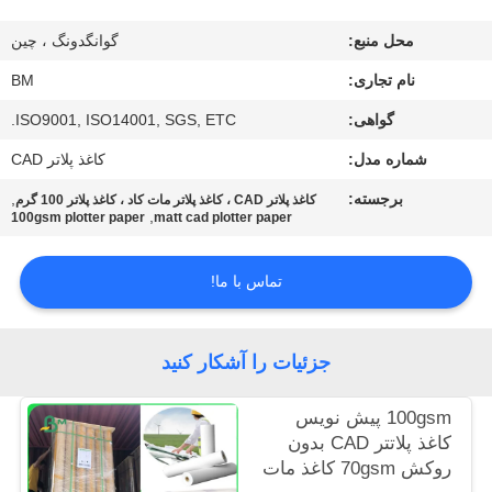
کیفیت
محل منبع:
گوانگدونگ ، چین
با
نام تجاری:
BM
ما
گواهی:
ISO9001, ISO14001, SGS, ETC.
تماس
شماره مدل:
کاغذ پلاتر CAD
بگیرید
برجسته:
,
کاغذ پلاتر CAD ، کاغذ پلاتر مات کاد ، کاغذ پلاتر 100 گرم
,
100gsm plotter paper
matt cad plotter paper
اخبار
تماس با ما!
موارد
جزئیات را آشکار کنید
نقشه
100gsm پیش نویس
سایت
کاغذ پلاتتر CAD بدون
روکش 70gsm کاغذ مات