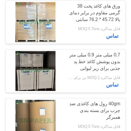
ورق های کاغذ پخت 38
گرمی مقاوم در برابر دمای
261
بالا 45.72 * 76.2 سانتی
کاغذ بدون پوشش
متر
قابل مذاکره MOQ:5 Tons
تماس
چوبی
0.7 میلی متر 0.9 میلی متر
بدون پوشش کاغذ خط پد
جذبی برای زیر لیوانی
نوشیدنی 70 در 100 سانتی
338
قابل مذاکره MOQ:1 تن برای اندازه مشترک و 10 تن برای اندازه خاص
متر
تماس
تخته کاغذ SBS
40gm رول های کاغذی ضد
چرب برای بسته بندی
همبرگر
قابل مذاکره MOQ:5 Tons