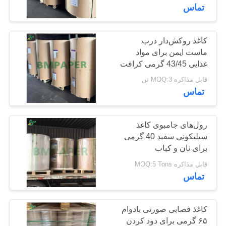
کیفیت
تماس
با
کاغذ روکش‌دار درب
315
ماست ایمن برای مواد
ما
کرافت لیندر هیئت
غذایی 43/45 گرمی کرافت
تماس
سفید ضد ترک
قابل مذاکره MOQ:3 تن
مدیره
بگیرید
تماس
اخبار
رول‌های جامبوی کاغذ
سیلیکونی سفید 40 گرمی
برای نان و کباب
409
موارد
قابل مذاکره MOQ:5 Tons
مقاله پوشش داده
تماس
نقشه
شده PE
سایت
کاغذ قصابی صورتی بادوام
۶۵ گرمی برای دود کردن