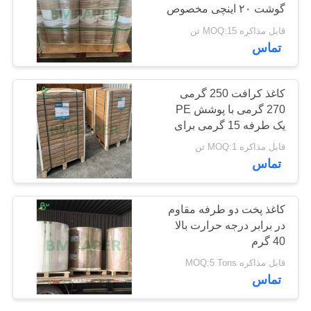
گوشت ۲۰ اینچی مخصوص
PRIVACY
باربیکیو
قابل مذاکره MOQ:15 تن
POLICY
696
تماس
کاغذ چاپ افست
کاغذ کرافت 250 گرمی
270 گرمی با پوشش PE
یک طرفه 15 گرمی برای
جعبه ناهار 70 × 100 سانتی
قابل مذاکره MOQ:1 تن
متر
تماس
398
کاغذ پخت دو طرفه مقاوم
در برابر درجه حرارت بالا
کاغذ هنر براق
40 گرم
قابل مذاکره MOQ:5 Tons
تماس