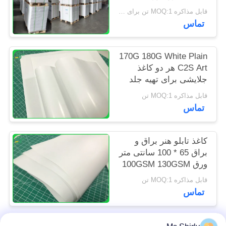
PRIVACY
قابل مذاکره MOQ:1 تن برای اندازه معمولی و 10 تن برای اندازه خاص
تماس
POLICY
170G 180G White Plain
C2S Art هر دو کاغذ
جلایشی برای تهیه جلد
قابل مذاکره MOQ:1 تن
تماس
کاغذ تابلو هنر براق و
براق 65 * 100 سانتی متر
ورق 100GSM 130GSM
قابل مذاکره MOQ:1 تن
تماس