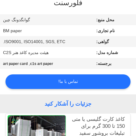
فلورسنت
کیفیت
محل منبع:
گوانگدونگ چین
با
نام تجاری:
BM paper
ما
گواهی:
ISO9001, ISO14001, SGS, ETC.
تماس
شماره مدل:
هیئت مدیره کاغذ هنر C2S
بگیرید
برجسته:
,
art paper card
c1s art paper
اخبار
تماس با ما!
موارد
جزئیات را آشکار کنید
نقشه
کاغذ کارت گلیسی یا متی
سایت
150 تا 300 گرم برای
تبلیغات بروشور سفید