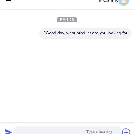
Ms.Shirly
دسته بندی های محبوب
همه
1:23 PM
رول کاغذ قهوه ای
رول سفید کرافت کاغذ
کرافت
Good day, what product are you looking for?
کرافت لیندر هیئت
مقاله پوشش داده شده
مدیره
PE
کاغذ چاپ افست
کاغذ هنر براق
کاغذ بدون پوشش
تخته کاغذ SBS
چوبی
اشتراک