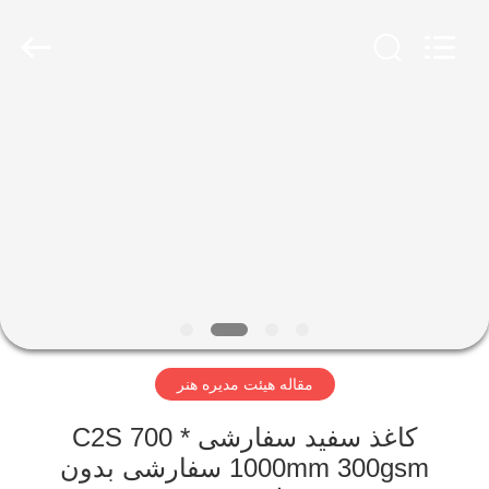
2026
GUANGZHOU
BMPAPER
CO.,
LTD..
All
Rights
Reserved.
خانه
محصولات
درباره
ما
تور
مقاله هیئت مدیره هنر
کارخانه
کاغذ سفید سفارشی C2S 700 *
کنترل
1000mm 300gsm سفارشی بدون