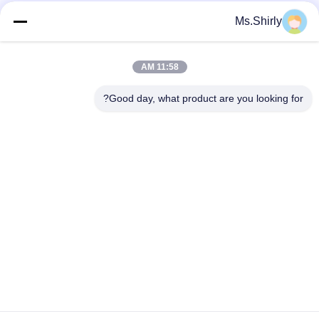
Ms.Shirly
دسته بندی های محبوب
همه
11:58 AM
رول کاغذ قهوه ای
رول سفید کرافت کاغذ
کرافت
Good day, what product are you looking for?
کرافت لیندر هیئت
مقاله پوشش داده شده
مدیره
PE
کاغذ چاپ افست
کاغذ هنر براق
کاغذ بدون پوشش
تخته کاغذ SBS
چوبی