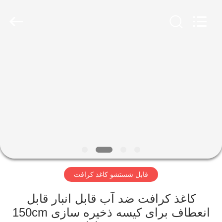
2026
GUANGZHOU
BMPAPER
CO.,
LTD..
All
Rights
Reserved.
خانه
محصولات
درباره
ما
تور
قابل شستشو کاغذ کرافت
کارخانه
کاغذ کرافت ضد آب قابل انبار قابل
کنترل
انعطاف برای کیسه ذخیره سازی 150cm