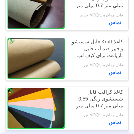
PRIVACY
میلی متر 0.7 میلی متر
سازگار با محیط زیست
POLICY
قابل مذاکره MOQ:1 حیاط
برای مقاومت در برابر
تماس
پارگی کیف پول
کاغذ Kraft قابل شستشو
و فیبر ضد آب قابل
بازیافت برای کیف لپ
تاپ
قابل مذاکره MOQ:1 تن
تماس
کاغذ کرافت قابل
شستشوی رنگی 0.55
میلی متر 0.7 میلی متر
برای ساخت کیسه حمل
قابل مذاکره MOQ:1 تن
و نقل
تماس