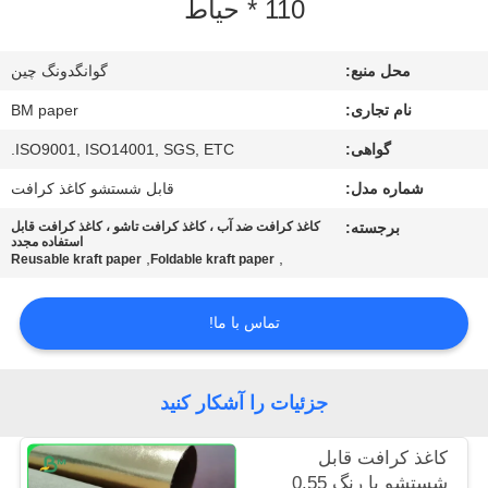
* 110 حیاط
کیفیت
محل منبع:
گوانگدونگ چین
با
نام تجاری:
BM paper
ما
گواهی:
ISO9001, ISO14001, SGS, ETC.
تماس
شماره مدل:
قابل شستشو کاغذ کرافت
بگیرید
برجسته:
کاغذ کرافت ضد آب ، کاغذ کرافت تاشو ، کاغذ کرافت قابل
استفاده مجدد
,
,
اخبار
Reusable kraft paper
Foldable kraft paper
تماس با ما!
موارد
نقشه
جزئیات را آشکار کنید
سایت
کاغذ کرافت قابل
شستشو با رنگ 0.55