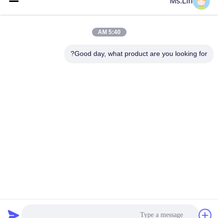
Ms.Lin
دسته بندی های محبوب
همه
5:40 AM
رول کاغذ قهوه ای
رول سفید کرافت کاغذ
کرافت
Good day, what product are you looking for?
کرافت لیندر هیئت
مقاله پوشش داده شده
مدیره
PE
کاغذ چاپ افست
کاغذ هنر براق
کاغذ بدون پوشش
تخته کاغذ SBS
چوبی
اشتراک