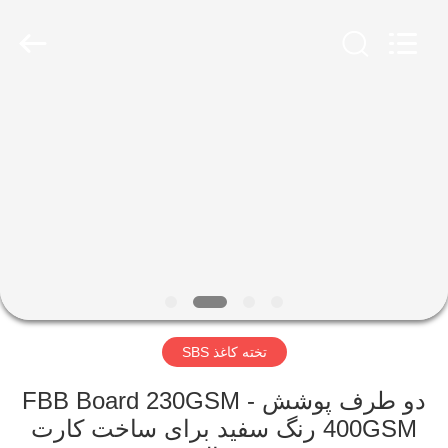
2026
GUANGZHOU
BMPAPER
CO.,
LTD..
All
Rights
Reserved.
خانه
محصولات
درباره
ما
تور
تخته کاغذ SBS
کارخانه
دو طرف پوشش FBB Board 230GSM -
کنترل
400GSM رنگ سفید برای ساخت کارت