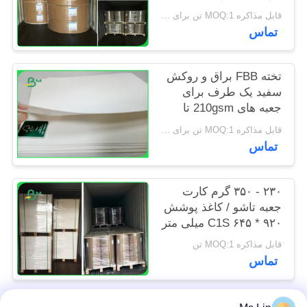
شده است
PRIVACY
قابل مذاکره MOQ:1 تن برای اندازه های ویژه و 10 تن برای اندازه استاندارد
تماس
POLICY
تخته FBB براق و روکش
سفید یک طرف برای
جعبه های 210gsm تا
350gsm سفارشی
قابل مذاکره MOQ:1 تن برای اندازه استاندارد و 10 تن برای اندازه خاص
تماس
۲۳۰ - ۳۵۰ گرم کارت
جعبه تاشو / کاغذ پوشش
C1S ۶۴۵ * ۹۲۰ میلی متر
قابل مذاکره MOQ:1 تن
تماس