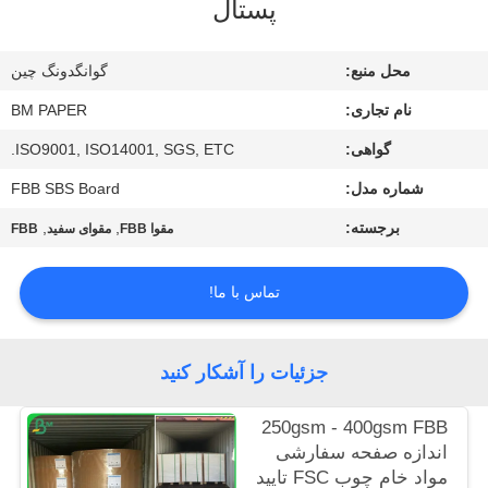
پستال
کیفیت
محل منبع:
گوانگدونگ چین
با
نام تجاری:
BM PAPER
ما
گواهی:
ISO9001, ISO14001, SGS, ETC.
تماس
شماره مدل:
FBB SBS Board
بگیرید
برجسته:
,
,
مقوا FBB
مقوای سفید
FBB
اخبار
تماس با ما!
موارد
جزئیات را آشکار کنید
نقشه
250gsm - 400gsm FBB
سایت
اندازه صفحه سفارشی
مواد خام چوب FSC تایید