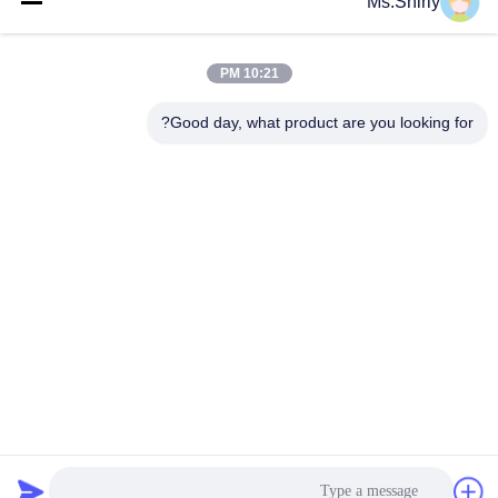
Ms.Shirly
دسته بندی های محبوب
همه
10:21 PM
رول کاغذ قهوه ای
رول سفید کرافت کاغذ
کرافت
Good day, what product are you looking for?
کرافت لیندر هیئت
مقاله پوشش داده شده
مدیره
PE
کاغذ چاپ افست
کاغذ هنر براق
کاغذ بدون پوشش
تخته کاغذ SBS
چوبی
اشتراک