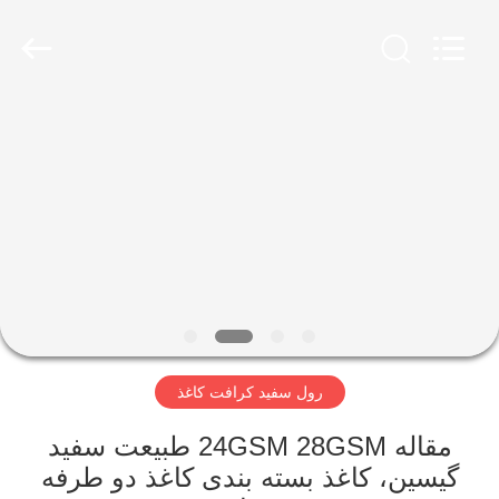
2026
GUANGZHOU
BMPAPER
CO.,
LTD..
All
Rights
Reserved.
خانه
محصولات
درباره
ما
تور
رول سفید کرافت کاغذ
کارخانه
مقاله 24GSM 28GSM طبیعت سفید
کنترل
گیسین، کاغذ بسته بندی کاغذ دو طرفه