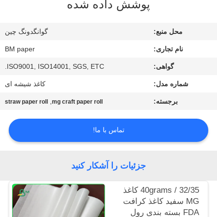
پوشش داده شده
کیفیت
محل منبع:
گوانگدونگ چین
با
نام تجاری:
BM paper
ما
گواهی:
ISO9001, ISO14001, SGS, ETC.
تماس
شماره مدل:
کاغذ شیشه ای
بگیرید
برجسته:
,
straw paper roll
mg craft paper roll
اخبار
تماس با ما!
موارد
جزئیات را آشکار کنید
نقشه
32/35 / 40grams کاغذ
سایت
MG سفید کاغذ کرافت
FDA بسته بندی رول