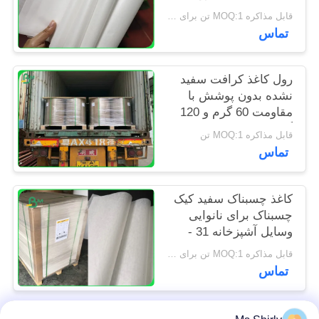
برای تراشه های بسته
PRIVACY
قابل مذاکره MOQ:1 تن برای اندازه های ویژه
بندی
تماس
POLICY
رول کاغذ کرافت سفید
نشده بدون پوشش با
مقاومت 60 گرم و 120
گرم برای کیسه مواد
قابل مذاکره MOQ:1 تن
غذایی
تماس
کاغذ چسبناک سفید کیک
چسبناک برای نانوایی
وسایل آشپزخانه 31 -
38gsm
قابل مذاکره MOQ:1 تن برای اندازه های معمول و 10 تن برای اندازه های ویژه
تماس