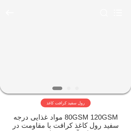
2026
GUANGZHOU
BMPAPER
CO.,
LTD..
All
Rights
Reserved.
خانه
محصولات
درباره
ما
تور
رول سفید کرافت کاغذ
کارخانه
80GSM 120GSM مواد غذایی درجه
کنترل
سفید رول کاغذ کرافت با مقاومت در