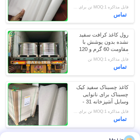
برای تراشه های بسته
PRIVACY
قابل مذاکره MOQ:1 تن برای اندازه های ویژه
بندی
تماس
POLICY
رول کاغذ کرافت سفید
نشده بدون پوشش با
مقاومت 60 گرم و 120
گرم برای کیسه مواد
قابل مذاکره MOQ:1 تن
غذایی
تماس
کاغذ چسبناک سفید کیک
چسبناک برای نانوایی
وسایل آشپزخانه 31 -
38gsm
قابل مذاکره MOQ:1 تن برای اندازه های معمول و 10 تن برای اندازه های ویژه
تماس