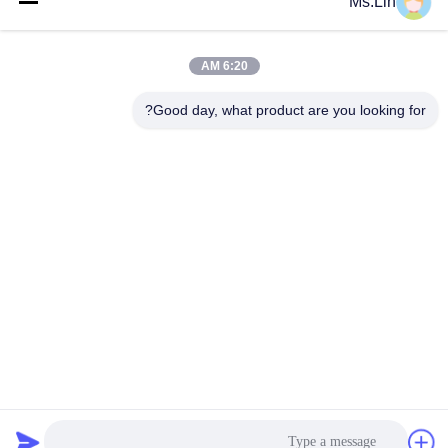
Ms.Lin
دسته بندی های محبوب
همه
6:20 AM
رول کاغذ قهوه ای
رول سفید کرافت کاغذ
کرافت
Good day, what product are you looking for?
کرافت لیندر هیئت
مقاله پوشش داده شده
مدیره
PE
کاغذ چاپ افست
کاغذ هنر براق
کاغذ بدون پوشش
تخته کاغذ SBS
چوبی
اشتراک