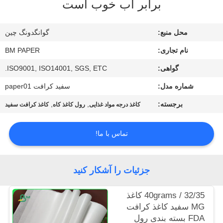
برابر آب خوب است
کیفیت
محل منبع:
گوانگدونگ چین
با
نام تجاری:
BM PAPER
ما
گواهی:
ISO9001, ISO14001, SGS, ETC.
تماس
شماره مدل:
سفید کرافت paper01
بگیرید
برجسته:
,
,
کاغذ درجه مواد غذایی
رول کاغذ کاه
کاغذ کرافت سفید
اخبار
تماس با ما!
موارد
جزئیات را آشکار کنید
نقشه
32/35 / 40grams کاغذ
سایت
MG سفید کاغذ کرافت
FDA بسته بندی رول