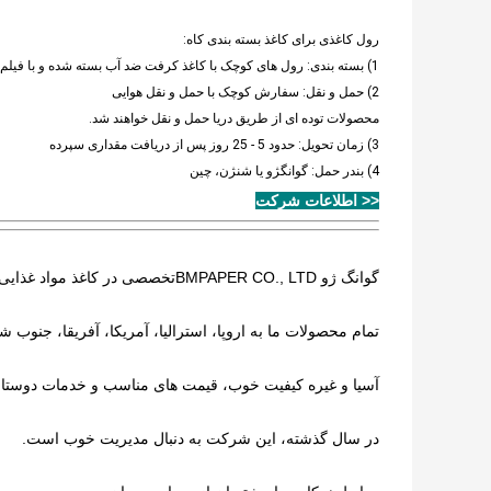
رول کاغذی برای کاغذ بسته بندی کاه:
1) بسته بندی: رول های کوچک با کاغذ کرفت ضد آب بسته شده و با فیلم PE پیچیده می شوند
2) حمل و نقل: سفارش کوچک با حمل و نقل هوایی
محصولات توده ای از طریق دریا حمل و نقل خواهند شد.
3) زمان تحویل: حدود 5 - 25 روز پس از دریافت مقداری سپرده
4) بندر حمل: گوانگژو یا شنژن، چین
<< اطلاعات شرکت
گوانگ ژو BMPAPER CO., LTD
تخصصی در کاغذ مواد غذایی، 
تمام محصولات ما به اروپا، استرالیا، آمریکا، آفریقا، جنوب 
آسیا و غیره کیفیت خوب، قیمت های مناسب و خدمات دوستانه
در سال گذشته، این شرکت به دنبال مدیریت خوب است.