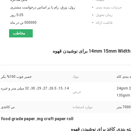
جزئیات بسته بندی:
رول، ورق، رام یا بر اساس درخواست مشتری
زمان تحویل:
5-25 روز
قابلیت ارائه:
500000 تن در ماه
مخاطب
 بندی کاه
مواد:
خمیر چوب 100% بکر
24gsm 
14، 15، 26.5، 27، 29، 30، 32 میلی متر و غیره
عرض:
135gsm
موارد استفاده:
نی کاغذی
food grade paper
mg craft paper roll
,