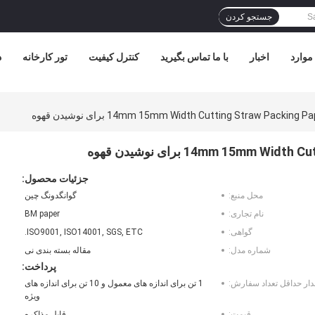
جستجو کردن
موارد
اخبار
با ما تماس بگیرید
کنترل کیفیت
تور کارخانه
د
جزئیات محصول:
محل منبع:
گوانگدونگ چین
نام تجاری:
BM paper
گواهی:
ISO9001, ISO14001, SGS, ETC.
شماره مدل:
مقاله بسته بندی نی
پرداخت:
دار حداقل تعداد سفارش:
1 تن برای اندازه های معمول و 10 تن برای اندازه های
ویژه
قیمت:
قابل مذاکره