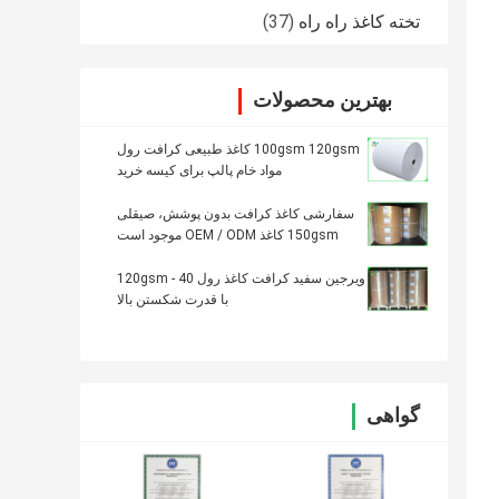
تخته کاغذ راه راه
(37)
بهترین محصولات
100gsm 120gsm کاغذ طبیعی کرافت رول
مواد خام پالپ برای کیسه خرید
سفارشی کاغذ کرافت بدون پوشش، صیقلی
150gsm کاغذ OEM / ODM موجود است
ویرجین سفید کرافت کاغذ رول 40 - 120gsm
با قدرت شکستن بالا
گواهی