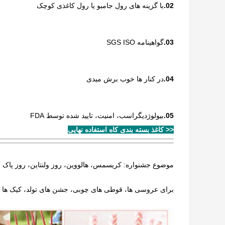
02.
با گزینه های رول جامبو یا رول کاغذی کوچک
03.
گواهینامه SGS ISO
04.
در کنار ها خوب برش میدی
05.
بيولوژديگراسب، امنيت، تاييد شده توسط FDA
<< کاغذ بسته بندی کاه استفاده نهایی
موضوع جشنواره: کریسمس، هالووین، روز ولنتاین، روز پاک
‫برای عروسی ها، قوطی های چوبی، جشن های تولد، کیک ها