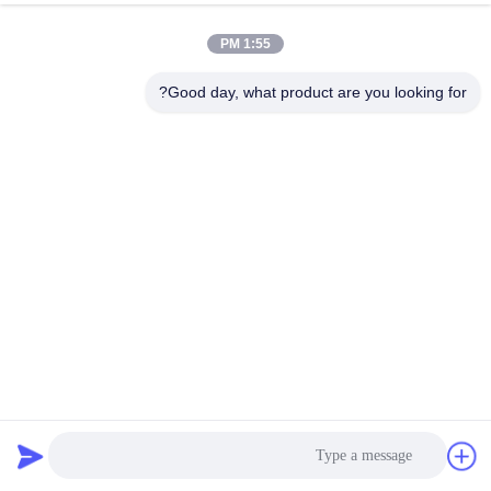
کیفیت
1:55 PM
با
Good day, what product are you looking for?
ما
تماس
بگیرید
اخبار
موارد
نقشه
200 گرام ضد آب مواد اولیه کاغذ سفیدی پوشش PE سفارشی
کتاب مقوا
2024-10-12
سایت