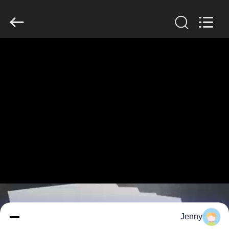
2026
GUANGZHOU
BMPAPER
CO.,
LTD..
All
Rights
Reserved.
خانه
محصولات
درباره
ما
تور
کارخانه
کنترل
Jenny